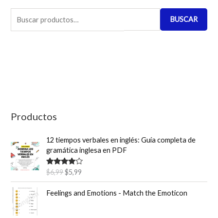
B
BUSCAR
u
s
c
a
r
p
o
Productos
r
12 tiempos verbales en inglés: Guía completa de
:
gramática inglesa en PDF
E
E
Valorado
$
6,99
$
5,99
con
4.50
l
l
de 5
p
p
Feelings and Emotions - Match the Emoticon
r
r
e
e