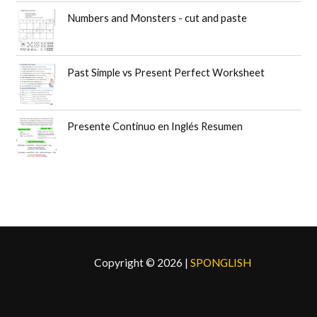
c
c
Numbers and Monsters - cut and paste
i
i
o
o
o
a
r
c
Past Simple vs Present Perfect Worksheet
i
t
g
u
i
a
n
l
Presente Continuo en Inglés Resumen
a
e
l
s
e
:
r
$
a
5
:
,
$
9
6
9
,
.
Copyright © 2026 |
SPONGLISH
9
9
.