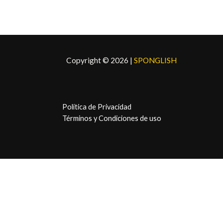
r
$
a
5
:
,
$
9
6
9
,
.
Copyright © 2026 |
SPONGLISH
9
9
.
Política de Privacidad
Términos y Condiciones de uso