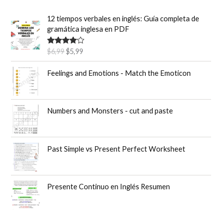
r
12 tiempos verbales en inglés: Guía completa de
:
gramática inglesa en PDF
E
E
Valorado
$
6,99
$
5,99
con
4.50
l
l
de 5
p
p
Feelings and Emotions - Match the Emoticon
r
r
e
e
c
c
Numbers and Monsters - cut and paste
i
i
o
o
o
a
r
c
Past Simple vs Present Perfect Worksheet
i
t
g
u
i
a
n
l
Presente Continuo en Inglés Resumen
a
e
l
s
e
: