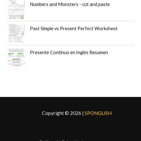
Numbers and Monsters - cut and paste
i
i
o
o
o
a
r
c
Past Simple vs Present Perfect Worksheet
i
t
g
u
i
a
n
l
Presente Continuo en Inglés Resumen
a
e
l
s
e
:
r
$
a
5
:
,
$
9
6
9
,
.
Copyright © 2026 |
SPONGLISH
9
9
.