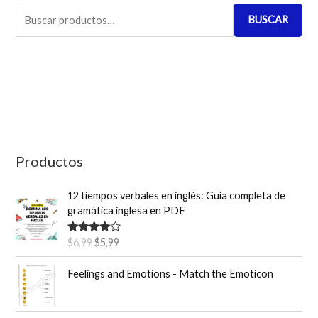
B
BUSCAR
u
s
c
a
r
p
o
Productos
r
12 tiempos verbales en inglés: Guía completa de
:
gramática inglesa en PDF
E
E
Valorado
$
6,99
$
5,99
con
4.50
l
l
de 5
p
p
Feelings and Emotions - Match the Emoticon
r
r
e
e
c
c