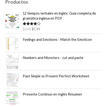
o
Productos
r
12 tiempos verbales en inglés: Guía completa de
:
gramática inglesa en PDF
E
E
Valorado
$
6,99
$
5,99
con
4.50
l
l
de 5
p
p
Feelings and Emotions - Match the Emoticon
r
r
e
e
c
c
Numbers and Monsters - cut and paste
i
i
o
o
o
a
r
c
Past Simple vs Present Perfect Worksheet
i
t
g
u
i
a
n
l
Presente Continuo en Inglés Resumen
a
e
l
s