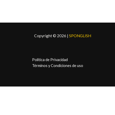
e
:
r
$
a
5
:
,
$
9
6
9
,
.
Copyright © 2026 |
SPONGLISH
9
9
.
Política de Privacidad
Términos y Condiciones de uso