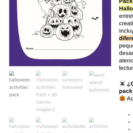
Pack
cantid
Hall
entre
creat
Incl
difer
peque
desar
atenc
lectu
¿Q
pack
Ac