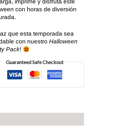
rga, imprime y disfruta este
ween con horas de diversión
urada.
az que esta temporada sea
idable con nuestro
Halloween
ity Pack
!
Guaranteed Safe Checkout