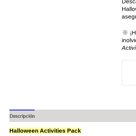
Desca
Hallo
aseg
¡H
inolv
Activ
Descripción
Valoraciones (0)
Halloween Activities Pack