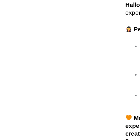
Hall
exper
Pe
M
exper
creat