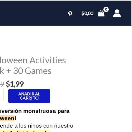
$
0,00
loween Activities
k + 30 Games
El
El
99
$
1,99
precio
precio
ween
AÑADIR AL
original
actual
CARRITO
ies
era:
es:
iversión monstruosa para
$2,99.
$1,99.
oween
!
ende a los niños con nuestro
s