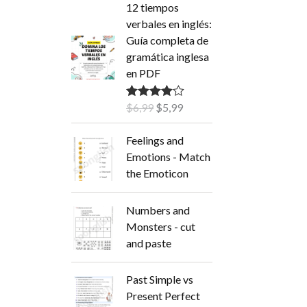
:
12 tiempos
verbales en inglés:
Guía completa de
gramática inglesa
en PDF
E
E
$
6,99
$
5,99
Valorado
con
4.50
de
l
l
5
p
p
Feelings and
r
r
Emotions - Match
e
e
the Emoticon
c
c
i
i
Numbers and
o
o
Monsters - cut
o
a
and paste
r
c
i
t
Past Simple vs
g
u
Present Perfect
i
a