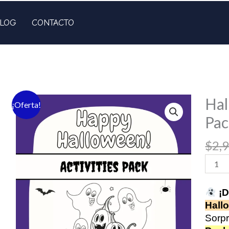
LOG
CONTACTO
Hal
¡Oferta!
Pac
$
2,
Hallo
Activit
Pack
¡D
+
Hall
30
Sorpr
Game