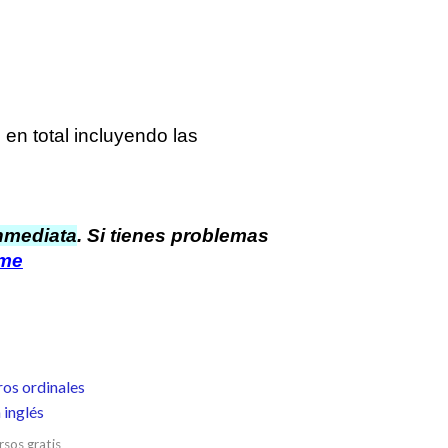
en total incluyendo las
nmediata
. Si tienes problemas
rme
sos gratis