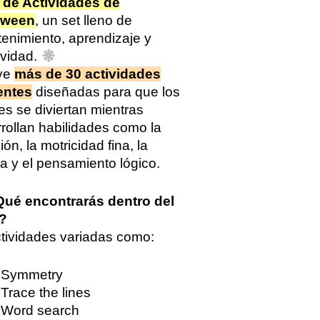
 de Actividades de
ad
oween
, un set lleno de
tenimiento, aprendizaje y
ividad.
uye
más de 30 actividades
entes
diseñadas para que los
s se diviertan mientras
rollan habilidades como la
ión, la motricidad fina, la
ra y el pensamiento lógico.
ué encontrarás dentro del
?
tividades variadas como:
Symmetry
Trace the lines
Word search