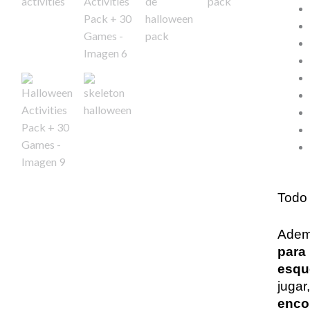
Todo 
Adem
para 
esqu
jugar
encon