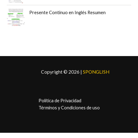
i
a
n
l
Presente Continuo en Inglés Resumen
a
e
l
s
e
:
r
$
a
5
:
,
$
9
6
9
,
.
Copyright © 2026 |
SPONGLISH
9
9
.
Política de Privacidad
Términos y Condiciones de uso