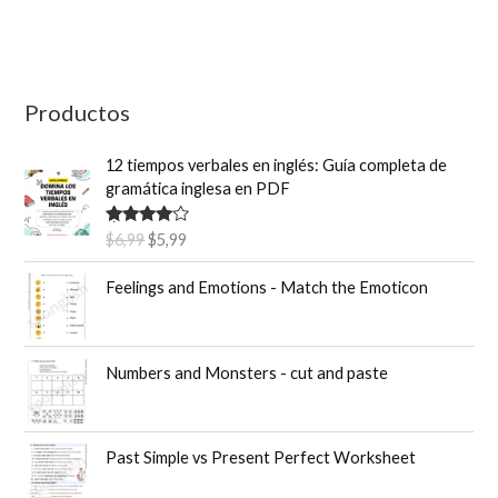
a
r
p
o
Productos
r
12 tiempos verbales en inglés: Guía completa de
:
gramática inglesa en PDF
E
E
Valorado
$
6,99
$
5,99
con
4.50
l
l
de 5
p
p
Feelings and Emotions - Match the Emoticon
r
r
e
e
c
c
Numbers and Monsters - cut and paste
i
i
o
o
o
a
r
c
Past Simple vs Present Perfect Worksheet
i
t
g
u