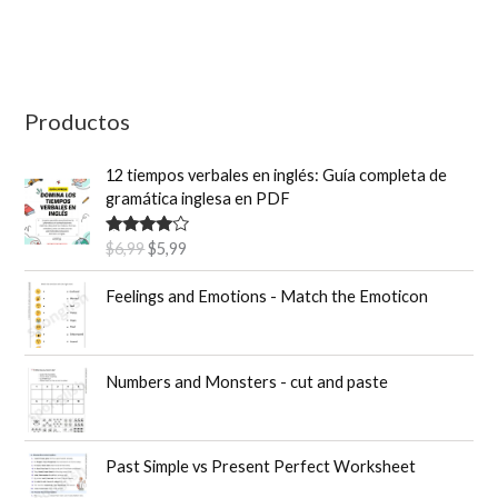
a
r
p
o
Productos
r
12 tiempos verbales en inglés: Guía completa de
:
gramática inglesa en PDF
E
E
Valorado
$
6,99
$
5,99
con
4.50
l
l
de 5
p
p
Feelings and Emotions - Match the Emoticon
r
r
e
e
c
c
Numbers and Monsters - cut and paste
i
i
o
o
o
a
r
c
Past Simple vs Present Perfect Worksheet
i
t