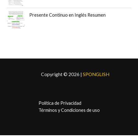
g
u
i
a
n
l
Presente Continuo en Inglés Resumen
a
e
l
s
e
:
r
$
a
5
:
,
$
9
6
9
,
.
Copyright © 2026 |
SPONGLISH
9
9
.
Política de Privacidad
Términos y Condiciones de uso